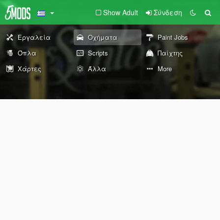
Show Adult
Σύνδεση
Εργαλεία
Οχήματα
Paint Jobs
Όπλα
Scripts
Παίχτης
Χάρτες
Άλλα
More