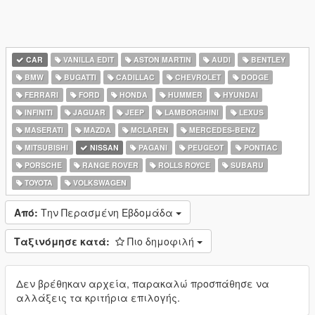
CAR
VANILLA EDIT
ASTON MARTIN
AUDI
BENTLEY
BMW
BUGATTI
CADILLAC
CHEVROLET
DODGE
FERRARI
FORD
HONDA
HUMMER
HYUNDAI
INFINITI
JAGUAR
JEEP
LAMBORGHINI
LEXUS
MASERATI
MAZDA
MCLAREN
MERCEDES-BENZ
MITSUBISHI
NISSAN
PAGANI
PEUGEOT
PONTIAC
PORSCHE
RANGE ROVER
ROLLS ROYCE
SUBARU
TOYOTA
VOLKSWAGEN
Από:
Την Περασμένη Εβδομάδα
Ταξινόμησε κατά:
Πιο δημοφιλή
Δεν βρέθηκαν αρχεία, παρακαλώ προσπάθησε να
αλλάξεις τα κριτήρια επιλογής.