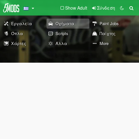
Show Adult
Σύνδεση
Εργαλεία
Οχήματα
Paint Jobs
Όπλα
Scripts
Παίχτης
Χάρτες
Άλλα
More