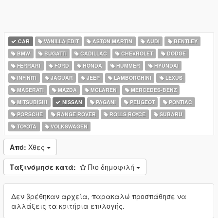
CAR
VANILLA EDIT
ASTON MARTIN
AUDI
BENTLEY
BMW
BUGATTI
CADILLAC
CHEVROLET
DODGE
FERRARI
FORD
HONDA
HUMMER
HYUNDAI
INFINITI
JAGUAR
JEEP
LAMBORGHINI
LEXUS
MASERATI
MAZDA
MCLAREN
MERCEDES-BENZ
MITSUBISHI
NISSAN
PAGANI
PEUGEOT
PONTIAC
PORSCHE
RANGE ROVER
ROLLS ROYCE
SUBARU
TOYOTA
VOLKSWAGEN
Από:
Χθες
Ταξινόμησε κατά:
Πιο δημοφιλή
Δεν βρέθηκαν αρχεία, παρακαλώ προσπάθησε να
αλλάξεις τα κριτήρια επιλογής.