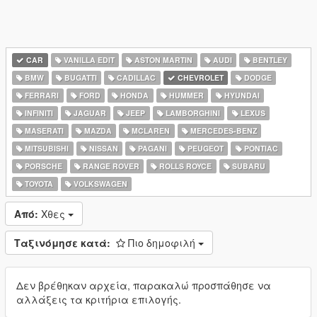
CAR
VANILLA EDIT
ASTON MARTIN
AUDI
BENTLEY
BMW
BUGATTI
CADILLAC
CHEVROLET
DODGE
FERRARI
FORD
HONDA
HUMMER
HYUNDAI
INFINITI
JAGUAR
JEEP
LAMBORGHINI
LEXUS
MASERATI
MAZDA
MCLAREN
MERCEDES-BENZ
MITSUBISHI
NISSAN
PAGANI
PEUGEOT
PONTIAC
PORSCHE
RANGE ROVER
ROLLS ROYCE
SUBARU
TOYOTA
VOLKSWAGEN
Από:
Χθες
Ταξινόμησε κατά:
Πιο δημοφιλή
Δεν βρέθηκαν αρχεία, παρακαλώ προσπάθησε να
αλλάξεις τα κριτήρια επιλογής.