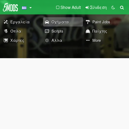
Show Adult
Σύνδεση
Εργαλεία
Οχήματα
Paint Jobs
Όπλα
Scripts
Παίχτης
Χάρτες
Άλλα
More