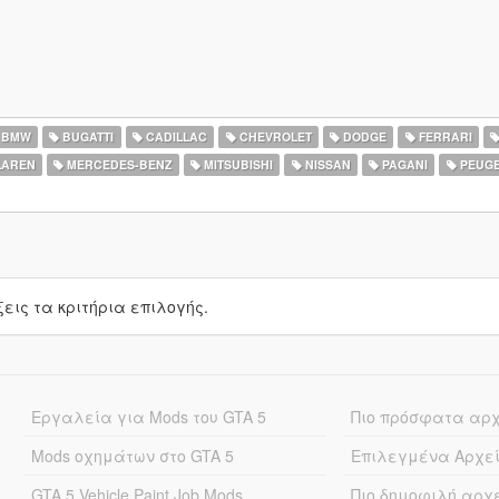
BMW
BUGATTI
CADILLAC
CHEVROLET
DODGE
FERRARI
AREN
MERCEDES-BENZ
MITSUBISHI
NISSAN
PAGANI
PEUG
ις τα κριτήρια επιλογής.
Εργαλεία για Mods του GTA 5
Πιο πρόσφατα αρ
Mods οχημάτων στο GTA 5
Επιλεγμένα Αρχε
GTA 5 Vehicle Paint Job Mods
Πιο δημοφιλή αρχ