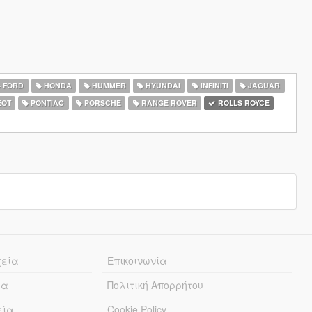
FORD
HONDA
HUMMER
HYUNDAI
INFINITI
JAGUAR
EOT
PONTIAC
PORSCHE
RANGE ROVER
ROLLS ROYCE
χεία
Επικοινωνία
ία
Πολιτική Απορρήτου
εία
Cookie Policy