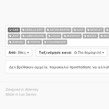
CAR
VANILLA EDIT
ASTON MARTIN
AUDI
BENTLEY
JEEP
LAMBORGHINI
LEXUS
MASERATI
MAZDA
MCL
SUBARU
TOYOTA
VOLKSWAGEN
Από:
Χθες
Ταξινόμησε κατά:
Πιο δημοφιλή
Δεν βρέθηκαν αρχεία, παρακαλώ προσπάθησε να αλλάξε
Designed in Alderney
Made in Los Santos