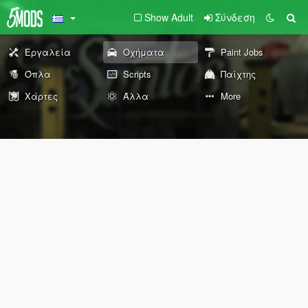
Show Adult
Σύνδεση
Εργαλεία
Οχήματα
Paint Jobs
Όπλα
Scripts
Παίχτης
Χάρτες
Άλλα
More