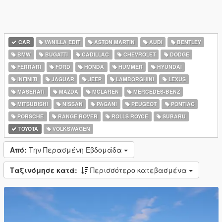
CAR
VANILLA EDIT
ASTON MARTIN
AUDI
BENTLEY
BMW
BUGATTI
CADILLAC
CHEVROLET
DODGE
FERRARI
FORD
HONDA
HUMMER
HYUNDAI
INFINITI
JAGUAR
JEEP
LAMBORGHINI
LEXUS
MASERATI
MAZDA
MCLAREN
MERCEDES-BENZ
MITSUBISHI
NISSAN
PAGANI
PEUGEOT
PONTIAC
PORSCHE
RANGE ROVER
ROLLS ROYCE
SUBARU
TOYOTA
VOLKSWAGEN
Από:
Την Περασμένη Εβδομάδα
Ταξινόμησε κατά:
Περισσότερο κατεβασμένα