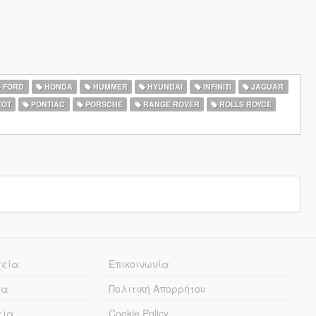
FORD
HONDA
HUMMER
HYUNDAI
INFINITI
JAGUAR
EOT
PONTIAC
PORSCHE
RANGE ROVER
ROLLS ROYCE
χεία
Επικοινωνία
ία
Πολιτική Απορρήτου
εία
Cookie Policy