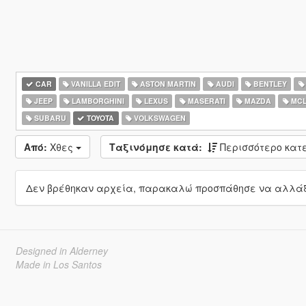
CAR
VANILLA EDIT
ASTON MARTIN
AUDI
BENTLEY
JEEP
LAMBORGHINI
LEXUS
MASERATI
MAZDA
MCL
SUBARU
TOYOTA
VOLKSWAGEN
Από:
Χθες
Ταξινόμησε κατά:
Περισσότερο κα
Δεν βρέθηκαν αρχεία, παρακαλώ προσπάθησε να αλλάξε
Designed in Alderney
Made in Los Santos