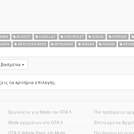
BMW
BUGATTI
CADILLAC
CHEVROLET
DODGE
FERRARI
AREN
MERCEDES-BENZ
MITSUBISHI
NISSAN
PAGANI
PEUG
τεβασμένα
ις τα κριτήρια επιλογής.
Εργαλεία για Mods του GTA 5
Πιο πρόσφατα αρ
Mods οχημάτων στο GTA 5
Επιλεγμένα Αρχε
GTA 5 Vehicle Paint Job Mods
Πιο δημοφιλή αρχ