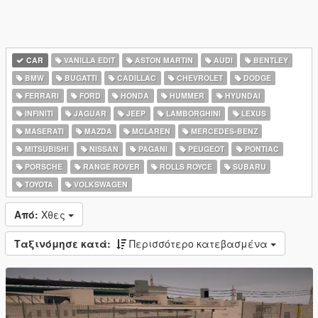
CAR
VANILLA EDIT
ASTON MARTIN
AUDI
BENTLEY
BMW
BUGATTI
CADILLAC
CHEVROLET
DODGE
FERRARI
FORD
HONDA
HUMMER
HYUNDAI
INFINITI
JAGUAR
JEEP
LAMBORGHINI
LEXUS
MASERATI
MAZDA
MCLAREN
MERCEDES-BENZ
MITSUBISHI
NISSAN
PAGANI
PEUGEOT
PONTIAC
PORSCHE
RANGE ROVER
ROLLS ROYCE
SUBARU
TOYOTA
VOLKSWAGEN
Από:
Χθες
Ταξινόμησε κατά:
Περισσότερο κατεβασμένα