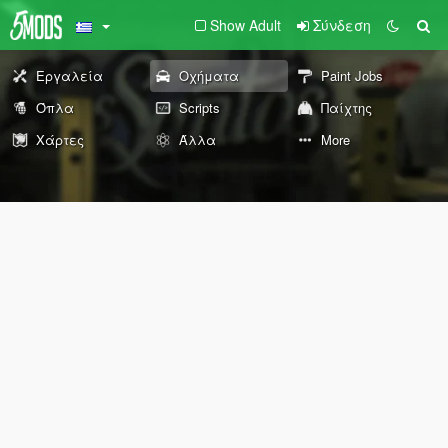
Show Adult
Σύνδεση
Εργαλεία
Οχήματα
Paint Jobs
Όπλα
Scripts
Παίχτης
Χάρτες
Άλλα
More