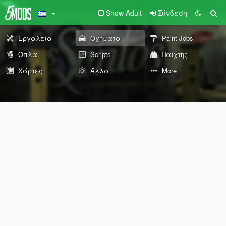
Show Adult
Σύνδεση
Εργαλεία
Οχήματα
Paint Jobs
Όπλα
Scripts
Παίχτης
Χάρτες
Άλλα
More