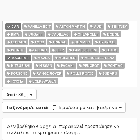
CAR
VANILLA EDIT
ASTON MARTIN
AUDI
BENTLEY
BMW
BUGATTI
CADILLAC
CHEVROLET
DODGE
FERRARI
FORD
HONDA
HUMMER
HYUNDAI
INFINITI
JAGUAR
JEEP
LAMBORGHINI
LEXUS
MASERATI
MAZDA
MCLAREN
MERCEDES-BENZ
MITSUBISHI
NISSAN
PAGANI
PEUGEOT
PONTIAC
PORSCHE
RANGE ROVER
ROLLS ROYCE
SUBARU
TOYOTA
VOLKSWAGEN
Από:
Χθες
Ταξινόμησε κατά:
Περισσότερο κατεβασμένα
Δεν βρέθηκαν αρχεία, παρακαλώ προσπάθησε να
αλλάξεις τα κριτήρια επιλογής.