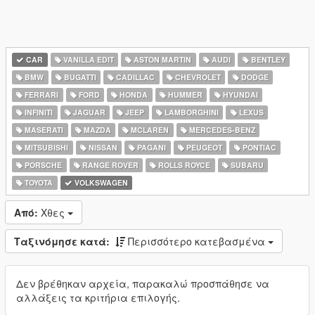
CAR
VANILLA EDIT
ASTON MARTIN
AUDI
BENTLEY
BMW
BUGATTI
CADILLAC
CHEVROLET
DODGE
FERRARI
FORD
HONDA
HUMMER
HYUNDAI
INFINITI
JAGUAR
JEEP
LAMBORGHINI
LEXUS
MASERATI
MAZDA
MCLAREN
MERCEDES-BENZ
MITSUBISHI
NISSAN
PAGANI
PEUGEOT
PONTIAC
PORSCHE
RANGE ROVER
ROLLS ROYCE
SUBARU
TOYOTA
VOLKSWAGEN
Από:
Χθες
Ταξινόμησε κατά:
Περισσότερο κατεβασμένα
Δεν βρέθηκαν αρχεία, παρακαλώ προσπάθησε να
αλλάξεις τα κριτήρια επιλογής.