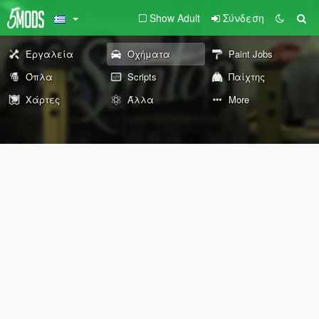
Show Adult
Σύνδεση
Εργαλεία
Οχήματα
Paint Jobs
Όπλα
Scripts
Παίχτης
Χάρτες
Άλλα
More