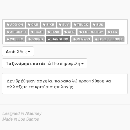
ADD-ON
CAR
BIKE
SUV
TRUCK
BUS
AIRCRAFT
BOAT
TANK
APC
EMERGENCY
ELS
WHEELS
SOUND
HANDLING
MENYOO
LORE FRIENDLY
Από:
Χθες
Ταξινόμησε κατά:
Πιο δημοφιλή
Δεν βρέθηκαν αρχεία, παρακαλώ προσπάθησε να
αλλάξεις τα κριτήρια επιλογής.
Designed in Alderney
Made in Los Santos