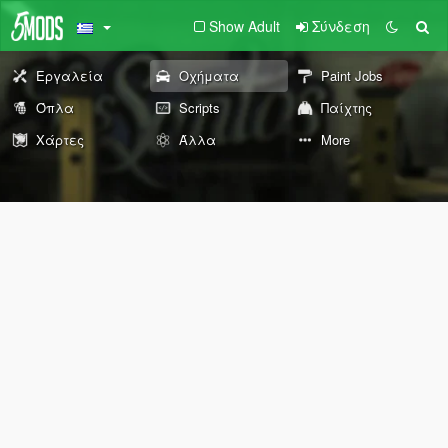
Show Adult
Σύνδεση
Εργαλεία
Οχήματα
Paint Jobs
Όπλα
Scripts
Παίχτης
Χάρτες
Άλλα
More