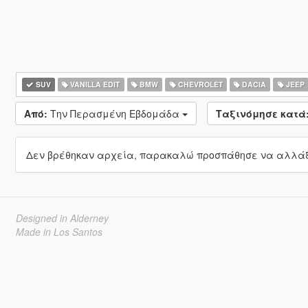
SUV
VANILLA EDIT
BMW
CHEVROLET
DACIA
JEEP
Από:
Την Περασμένη Εβδομάδα
Ταξινόμησε κατά
Δεν βρέθηκαν αρχεία, παρακαλώ προσπάθησε να αλλάξε
Designed in Alderney
Made in Los Santos