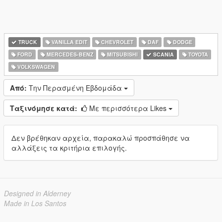
TRUCK
VANILLA EDIT
CHEVROLET
DAF
DODGE
FORD
MERCEDES-BENZ
MITSUBISHI
SCANIA
TOYOTA
VOLKSWAGEN
Από:
Την Περασμένη Εβδομάδα
Ταξινόμησε κατά:
Με περισσότερα Likes
Δεν βρέθηκαν αρχεία, παρακαλώ προσπάθησε να
αλλάξεις τα κριτήρια επιλογής.
Designed in Alderney
Made in Los Santos