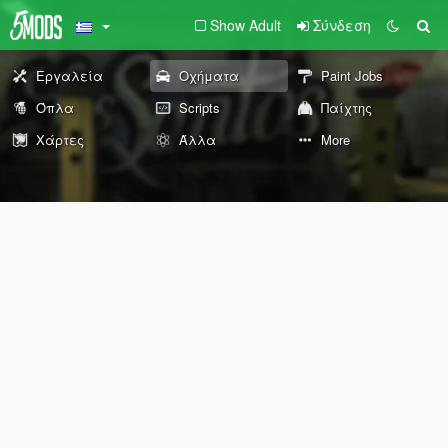
Show Adult
Σύνδεση
Εργαλεία
Οχήματα
Paint Jobs
Όπλα
Scripts
Παίχτης
Χάρτες
Άλλα
More