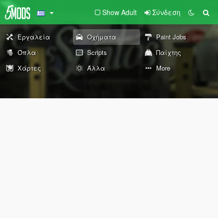
Show Adult
Σύνδεση
Εργαλεία
Οχήματα
Paint Jobs
Όπλα
Scripts
Παίχτης
Χάρτες
Άλλα
More