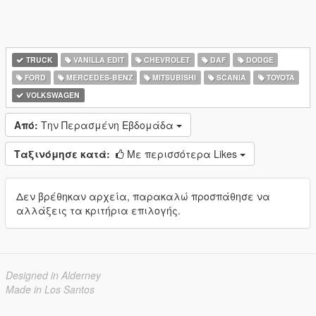
TRUCK
VANILLA EDIT
CHEVROLET
DAF
DODGE
FORD
MERCEDES-BENZ
MITSUBISHI
SCANIA
TOYOTA
VOLKSWAGEN
Από:
Την Περασμένη Εβδομάδα
Ταξινόμησε κατά:
Με περισσότερα Likes
Δεν βρέθηκαν αρχεία, παρακαλώ προσπάθησε να
αλλάξεις τα κριτήρια επιλογής.
Designed in Alderney
Made in Los Santos