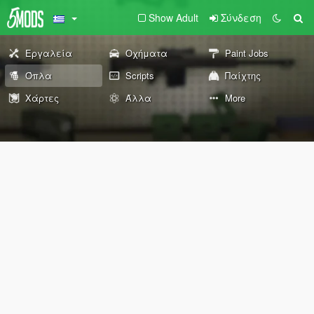
Show Adult
Σύνδεση
Εργαλεία
Οχήματα
Paint Jobs
Όπλα
Scripts
Παίχτης
Χάρτες
Άλλα
More