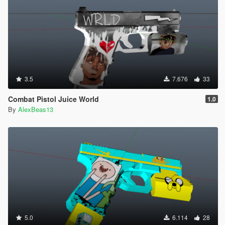
3.5
7.676
33
Combat Pistol Juice World
1.0
By
AlexBeas13
5.0
6.114
28