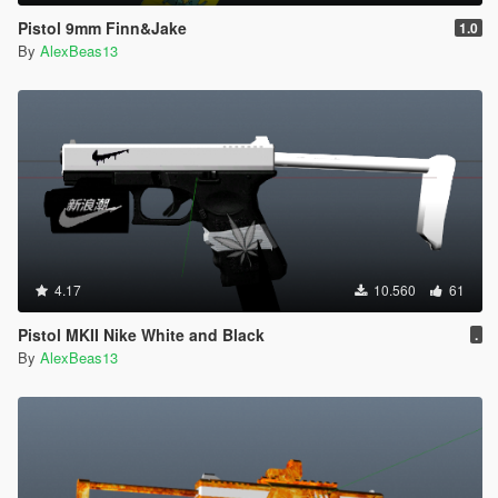
Pistol 9mm Finn&Jake
1.0
By
AlexBeas13
4.17
10.560
61
Pistol MKII Nike White and Black
.
By
AlexBeas13