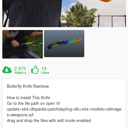
2.975
19
Λήψεις
Likes
Butterfly Knife Rainbow
How to install This Knife
Go to the file path on open IV
update>x64>dlcpacks>patchday3ng>dlc>x64>models>cdimage
s>weapons.rpf
drag and drop the files with edit mode enabled