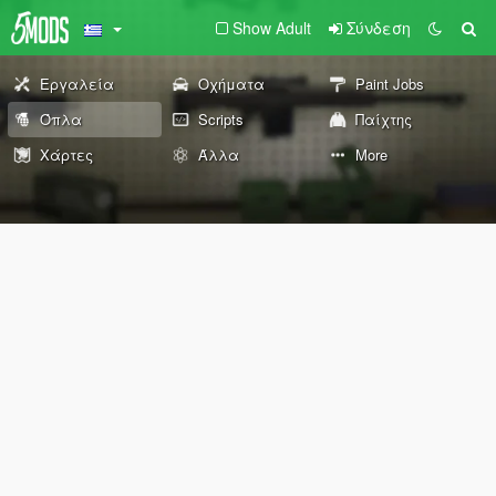
Show Adult
Σύνδεση
Εργαλεία
Οχήματα
Paint Jobs
Όπλα
Scripts
Παίχτης
Χάρτες
Άλλα
More