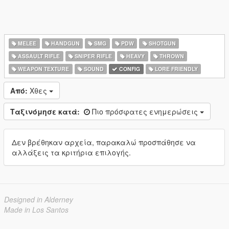
MELEE
HANDGUN
SMG
PDW
SHOTGUN
ASSAULT RIFLE
SNIPER RIFLE
HEAVY
THROWN
WEAPON TEXTURE
SOUND
CONFIG
LORE FRIENDLY
Από:
Χθες
Ταξινόμησε κατά:
Πιο πρόσφατες ενημερώσεις
Δεν βρέθηκαν αρχεία, παρακαλώ προσπάθησε να
αλλάξεις τα κριτήρια επιλογής.
Designed in Alderney
Made in Los Santos