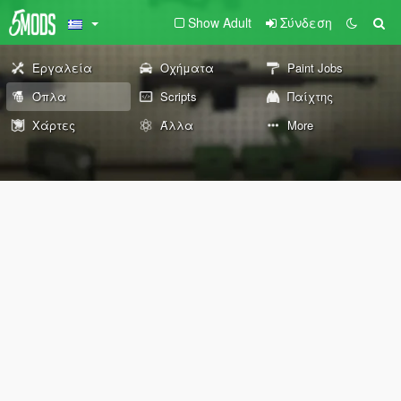
Show Adult
Σύνδεση
Εργαλεία
Οχήματα
Paint Jobs
Όπλα
Scripts
Παίχτης
Χάρτες
Άλλα
More