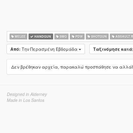
MELEE
HANDGUN
SMG
PDW
SHOTGUN
ASSAULT R
Από:
Την Περασμένη Εβδομάδα
Ταξινόμησε κατά
Δεν βρέθηκαν αρχεία, παρακαλώ προσπάθησε να αλλάξε
Designed in Alderney
Made in Los Santos