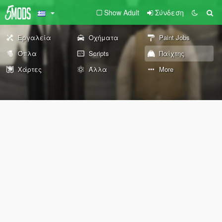
Show Adult
Σύνδεση
Εργαλεία
Οχήματα
Paint Jobs
Όπλα
Scripts
Παίχτης
Χάρτες
Άλλα
More