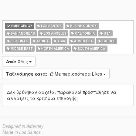
EMERGENCY
LOS SANTOS
BLAINE COUNTY
SAN ANDREAS
LOS ANGELES
CALIFORNIA
USA
FICTIONAL
AFRICA
ASIA
AUSTRALIA
EUROPE
MIDDLE EAST
NORTH AMERICA
SOUTH AMERICA
Από:
Χθες
Ταξινόμησε κατά:
Με περισσότερα Likes
Δεν βρέθηκαν αρχεία, παρακαλώ προσπάθησε να
αλλάξεις τα κριτήρια επιλογής.
Designed in Alderney
Made in Los Santos