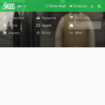
Show Adult
Σύνδεση
Εργαλεία
Οχήματα
Paint Jobs
Όπλα
Scripts
Παίχτης
Χάρτες
Άλλα
More