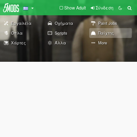
Show Adult
Σύνδεση
Εργαλεία
Οχήματα
Paint Jobs
Όπλα
Scripts
Παίχτης
Χάρτες
Άλλα
More