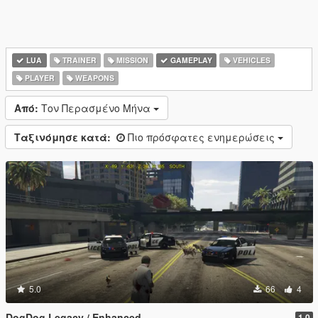
LUA
TRAINER
MISSION
GAMEPLAY
VEHICLES
PLAYER
WEAPONS
Από:
Τον Περασμένο Μήνα
Ταξινόμησε κατά:
Πιο πρόσφατες ενημερώσεις
5.0
66
4
DogDog Legacy / Enhanced
1.0