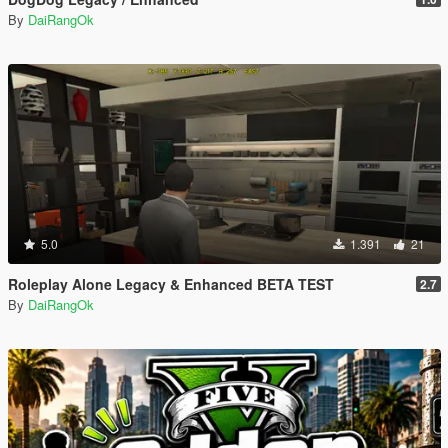
By
DaiRangOk
5.0
1.391
21
Roleplay Alone Legacy & Enhanced BETA TEST
2.7
By
DaiRangOk