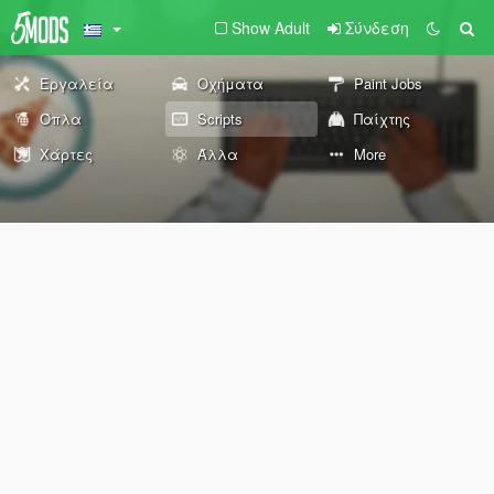
Show Adult
Σύνδεση
Εργαλεία
Οχήματα
Paint Jobs
Όπλα
Scripts
Παίχτης
Χάρτες
Άλλα
More