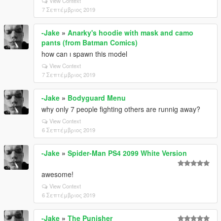
View Context
7 Σεπτέμβριος 2019
-Jake
»
Anarky's hoodie with mask and camo
pants (from Batman Comics)
how can ı spawn this model
View Context
7 Σεπτέμβριος 2019
-Jake
»
Bodyguard Menu
why only 7 people fighting others are runnig away?
View Context
6 Σεπτέμβριος 2019
-Jake
»
Spider-Man PS4 2099 White Version
awesome!
View Context
6 Σεπτέμβριος 2019
-Jake
»
The Punisher