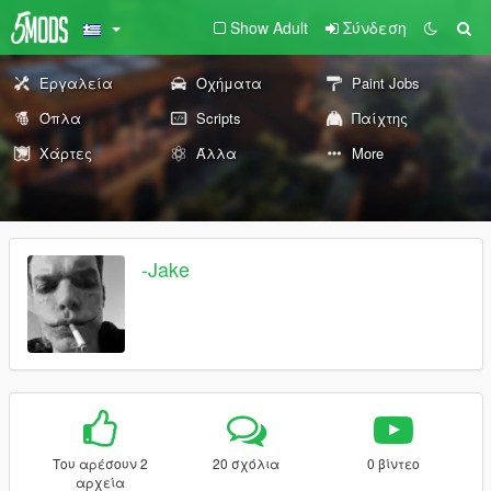
Show Adult
Σύνδεση
Εργαλεία
Οχήματα
Paint Jobs
Όπλα
Scripts
Παίχτης
Χάρτες
Άλλα
More
-Jake
Του αρέσουν 2
20 σχόλια
0 βίντεο
αρχεία