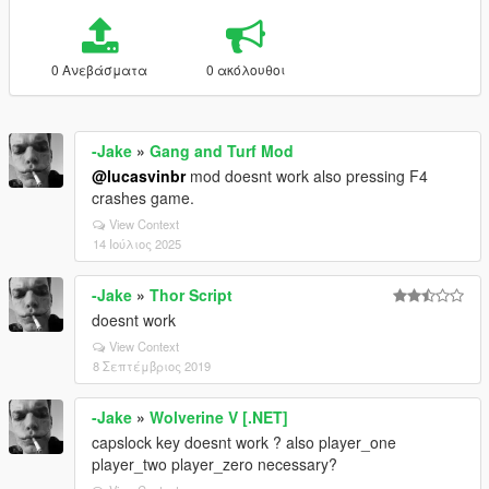
0 Ανεβάσματα
0 ακόλουθοι
-Jake
»
Gang and Turf Mod
@lucasvinbr
mod doesnt work also pressing F4
crashes game.
View Context
14 Ιούλιος 2025
-Jake
»
Thor Script
doesnt work
View Context
8 Σεπτέμβριος 2019
-Jake
»
Wolverine V [.NET]
capslock key doesnt work ? also player_one
player_two player_zero necessary?