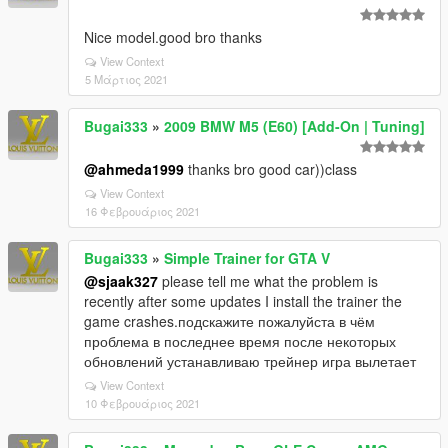
Nice model.good bro thanks
View Context
5 Μάρτιος 2021
Bugai333
»
2009 BMW M5 (E60) [Add-On | Tuning]
@ahmeda1999
thanks bro good car))class
View Context
16 Φεβρουάριος 2021
Bugai333
»
Simple Trainer for GTA V
@sjaak327
please tell me what the problem is
recently after some updates I install the trainer the
game crashes.подскажите пожалуйста в чём
проблема в последнее время после некоторых
обновлений устанавливаю трейнер игра вылетает
View Context
10 Φεβρουάριος 2021