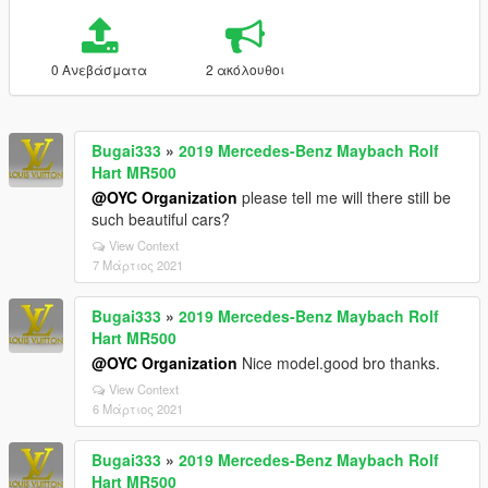
0 Ανεβάσματα
2 ακόλουθοι
Bugai333
»
2019 Mercedes-Benz Maybach Rolf
Hart MR500
@OYC Organization
please tell me will there still be
such beautiful cars?
View Context
7 Μάρτιος 2021
Bugai333
»
2019 Mercedes-Benz Maybach Rolf
Hart MR500
@OYC Organization
Nice model.good bro thanks.
View Context
6 Μάρτιος 2021
Bugai333
»
2019 Mercedes-Benz Maybach Rolf
Hart MR500