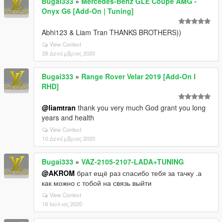
Bugai333
»
Mercedes-Benz GLE Coupe AMG -
Onyx G6 [Add-On | Tuning]
Abhi123 & Liam Tran THANKS BROTHERS))
View Context
28 Δεκέμβριος 2020
Bugai333
»
Range Rover Velar 2019 [Add-On I
RHD]
@liamtran
thank you very much God grant you long
years and health
View Context
10 Δεκέμβριος 2020
Bugai333
»
VAZ-2105-2107-LADA+TUNING
@AKROM
брат ещё раз спасибо тебя за тачку .а
как можно с тобой на связь выйти
View Context
16 Ιούλιος 2020