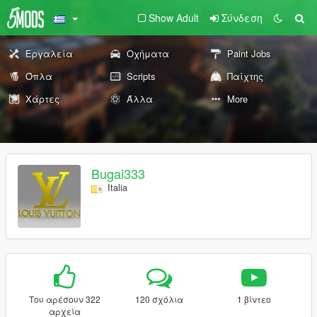
Show Adult
Σύνδεση
Εργαλεία
Οχήματα
Paint Jobs
Όπλα
Scripts
Παίχτης
Χάρτες
Άλλα
More
Bugai333
Italia
Του αρέσουν 322
120 σχόλια
1 βίντεο
αρχεία