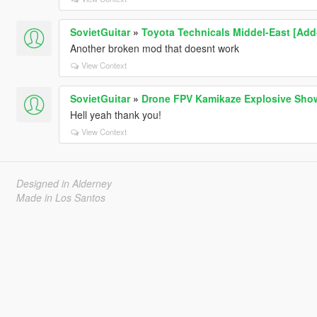
SovietGuitar
»
Toyota Technicals Middel-East [Add-
Another broken mod that doesnt work
View Context
SovietGuitar
»
Drone FPV Kamikaze Explosive Sho
Hell yeah thank you!
View Context
Designed in Alderney
Made in Los Santos