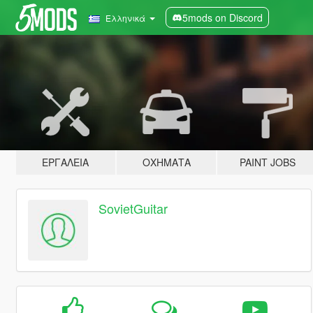
5mods on Discord
Ελληνικά
ΕΡΓΑΛΕΊΑ
ΟΧΉΜΑΤΑ
PAINT JOBS
SovietGuitar