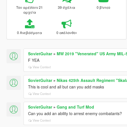
Του αρέσουν 21
39 σχόλια
0 βίντεο
αρχεία
0 Ανεβάσματα
0 ακόλουθοι
SovietGuitar
»
MW 2019 "Venerated" US Army MIL-
F YEA
View Context
SovietGuitar
»
Nikas 425th Assault Regiment "Skala
This is cool and all but can you add masks
View Context
SovietGuitar
»
Gang and Turf Mod
Can you add an ability to arrest enemy combatants?
View Context