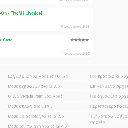
On / FiveM | Liveries]
9 Ιανουάριος 2026
w Case
1 Ιανουάριος 2026
Εργαλεία για Mods του GTA 5
Πιο πρόσφατα αρ
Mods οχημάτων στο GTA 5
Επιλεγμένα Αρχε
GTA 5 Vehicle Paint Job Mods
Πιο δημοφιλή αρχ
Mods όπλων στο GTA 5
Περισσότερο κατ
Mods με Scripts για το GTA 5
Υψηλότερα βαθμο
αρχεία
Mods του παίχτη για το GTA 5