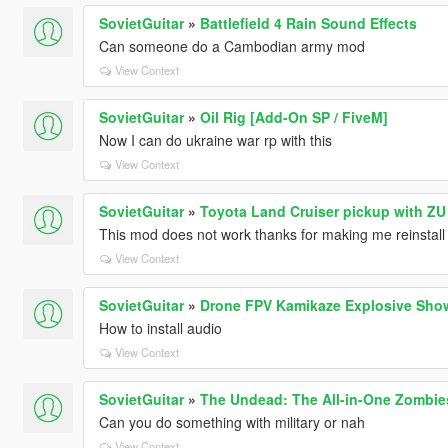
SovietGuitar
»
Battlefield 4 Rain Sound Effects
Can someone do a Cambodian army mod
View Context
SovietGuitar
»
Oil Rig [Add-On SP / FiveM]
Now I can do ukraine war rp with this
View Context
SovietGuitar
»
Toyota Land Cruiser pickup with ZU
This mod does not work thanks for making me reinstall t
View Context
SovietGuitar
»
Drone FPV Kamikaze Explosive Sho
How to install audio
View Context
SovietGuitar
»
The Undead: The All-in-One Zombie
Can you do something with military or nah
View Context