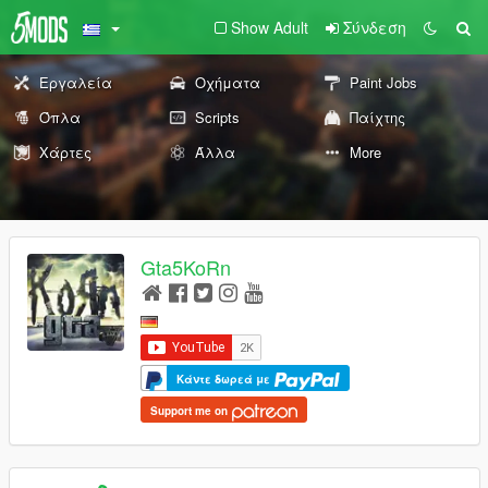
Show Adult
Σύνδεση
Εργαλεία
Οχήματα
Paint Jobs
Όπλα
Scripts
Παίχτης
Χάρτες
Άλλα
More
Gta5KoRn
Κάντε δωρεά με
Support me on