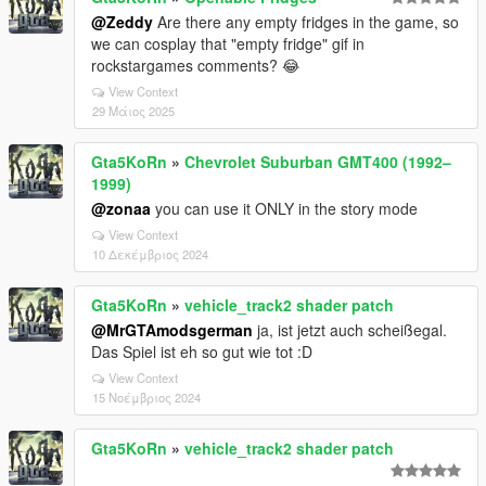
@Zeddy
Are there any empty fridges in the game, so
we can cosplay that "empty fridge" gif in
rockstargames comments? 😂
View Context
29 Μάιος 2025
Gta5KoRn
»
Chevrolet Suburban GMT400 (1992–
1999)
@zonaa
you can use it ONLY in the story mode
View Context
10 Δεκέμβριος 2024
Gta5KoRn
»
vehicle_track2 shader patch
@MrGTAmodsgerman
ja, ist jetzt auch scheißegal.
Das Spiel ist eh so gut wie tot :D
View Context
15 Νοέμβριος 2024
Gta5KoRn
»
vehicle_track2 shader patch