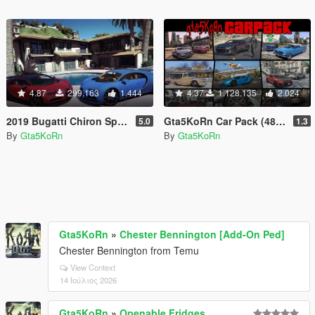
4.87
299.163
1.444
4.37
1.128.135
2.024
2019 Bugatti Chiron Sport & 2017 Bugatti Chiron [Tuning | Livery]
Gta5KoRn Car Pack (48 cars)
5.0
1.3
By
Gta5KoRn
By
Gta5KoRn
Gta5KoRn
»
Chester Bennington [Add-On Ped]
Chester Bennington from Temu
View Context
14 Ιούλιος 2026
Gta5KoRn
»
Openable Fridges