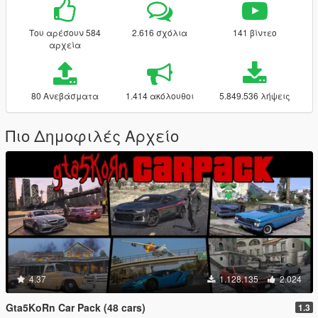
Του αρέσουν 584
2.616 σχόλια
141 βίντεο
αρχεία
80 Ανεβάσματα
1.414 ακόλουθοι
5.849.536 λήψεις
Πιο Δημοφιλές Αρχείο
4.37
1.128.135
2.024
Gta5KoRn Car Pack (48 cars)
1.3