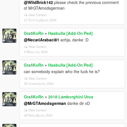
@WildBrick142
please check the previous comment
of MrGTAmodsgerman
View Context
21 Σεπτέμβριος 2024
Gta5KoRn
»
Hasbulla [Add-On Ped]
@NecatiArabaci81
achja, danke :D
View Context
2 Μάρτιος 2024
Gta5KoRn
»
Hasbulla [Add-On Ped]
can somebody explain who the fuck he is?
View Context
20 Ιανουάριος 2024
Gta5KoRn
»
2018 Lamborghini Urus
@MrGTAmodsgerman
danke dir xD
View Context
28 Νοέμβριος 2023