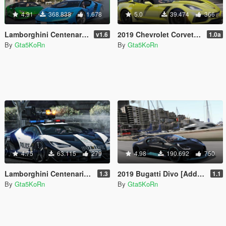
4.91
368.838
1.678
5.0
39.474
366
Lamborghini Centenario LP 770-4 [Remastered | Livery | FiveM]
2019 Chevrolet Corvette ZR1 Coupé [Add-On | Replace]
v1.6
1.0a
By
Gta5KoRn
By
Gta5KoRn
4.75
63.115
279
4.98
190.692
750
Lamborghini Centenario Lp770-4 Police 👮 LSPD
2019 Bugatti Divo [Add-On]
1.3
1.1
By
Gta5KoRn
By
Gta5KoRn