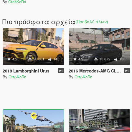
By
Gta5KoRn
Πιο πρόσφατα αρχεία
(Προβολή όλων)
4.95
26.301
143
4.95
13.879
136
2018 Lamborghini Urus
2016 Mercedes-AMG CLA45 Coupé [Add-On]
v1
v1
By
Gta5KoRn
By
Gta5KoRn