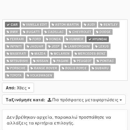
CAR
VANILLA EDIT
ASTON MARTIN
AUDI
BENTLEY
BMW
BUGATTI
CADILLAC
CHEVROLET
DODGE
FERRARI
FORD
HONDA
HUMMER
HYUNDAI
INFINITI
JAGUAR
JEEP
LAMBORGHINI
LEXUS
MASERATI
MAZDA
MCLAREN
MERCEDES-BENZ
MITSUBISHI
NISSAN
PAGANI
PEUGEOT
PONTIAC
PORSCHE
RANGE ROVER
ROLLS ROYCE
SUBARU
TOYOTA
VOLKSWAGEN
Από:
Χθες
Ταξινόμησε κατά:
Πιο πρόσφατες μεταφορτώσεις
Δεν βρέθηκαν αρχεία, παρακαλώ προσπάθησε να
αλλάξεις τα κριτήρια επιλογής.