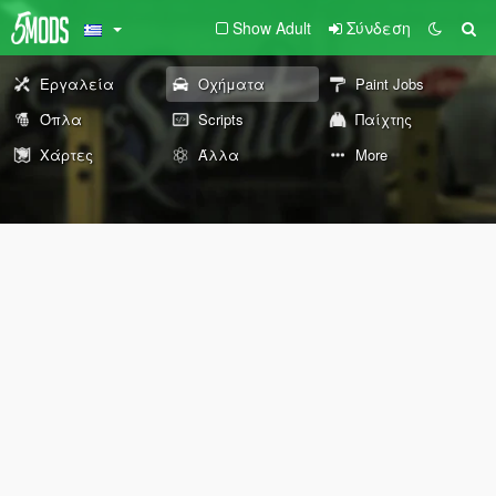
Show Adult
Σύνδεση
Εργαλεία
Οχήματα
Paint Jobs
Όπλα
Scripts
Παίχτης
Χάρτες
Άλλα
More