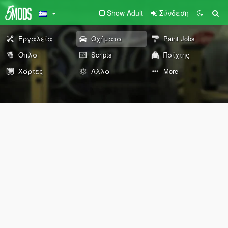
Show Adult
Σύνδεση
Εργαλεία
Οχήματα
Paint Jobs
Όπλα
Scripts
Παίχτης
Χάρτες
Άλλα
More