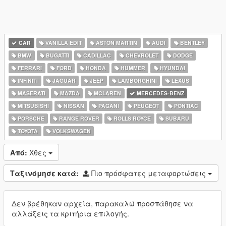
CAR
VANILLA EDIT
ASTON MARTIN
AUDI
BENTLEY
BMW
BUGATTI
CADILLAC
CHEVROLET
DODGE
FERRARI
FORD
HONDA
HUMMER
HYUNDAI
INFINITI
JAGUAR
JEEP
LAMBORGHINI
LEXUS
MASERATI
MAZDA
MCLAREN
MERCEDES-BENZ
MITSUBISHI
NISSAN
PAGANI
PEUGEOT
PONTIAC
PORSCHE
RANGE ROVER
ROLLS ROYCE
SUBARU
TOYOTA
VOLKSWAGEN
Από:
Χθες
Ταξινόμησε κατά:
Πιο πρόσφατες μεταφορτώσεις
Δεν βρέθηκαν αρχεία, παρακαλώ προσπάθησε να
αλλάξεις τα κριτήρια επιλογής.