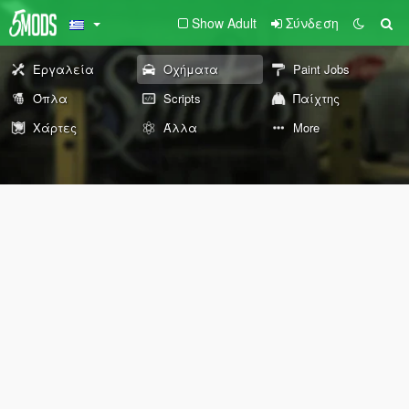
Show Adult
Σύνδεση
Εργαλεία
Οχήματα
Paint Jobs
Όπλα
Scripts
Παίχτης
Χάρτες
Άλλα
More