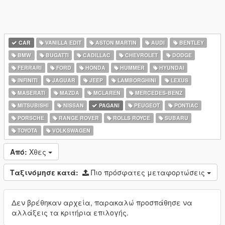
CAR
VANILLA EDIT
ASTON MARTIN
AUDI
BENTLEY
BMW
BUGATTI
CADILLAC
CHEVROLET
DODGE
FERRARI
FORD
HONDA
HUMMER
HYUNDAI
INFINITI
JAGUAR
JEEP
LAMBORGHINI
LEXUS
MASERATI
MAZDA
MCLAREN
MERCEDES-BENZ
MITSUBISHI
NISSAN
PAGANI
PEUGEOT
PONTIAC
PORSCHE
RANGE ROVER
ROLLS ROYCE
SUBARU
TOYOTA
VOLKSWAGEN
Από:
Χθες
Ταξινόμησε κατά:
Πιο πρόσφατες μεταφορτώσεις
Δεν βρέθηκαν αρχεία, παρακαλώ προσπάθησε να
αλλάξεις τα κριτήρια επιλογής.