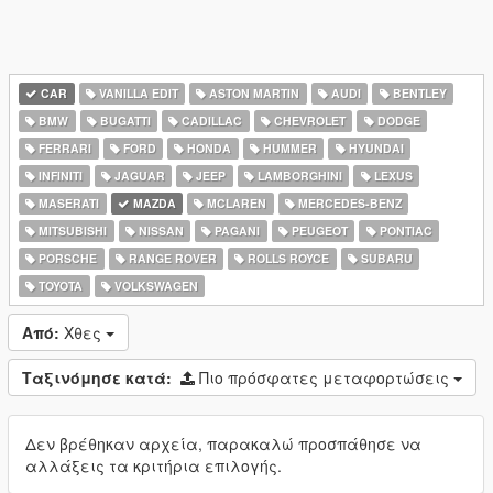
CAR
VANILLA EDIT
ASTON MARTIN
AUDI
BENTLEY
BMW
BUGATTI
CADILLAC
CHEVROLET
DODGE
FERRARI
FORD
HONDA
HUMMER
HYUNDAI
INFINITI
JAGUAR
JEEP
LAMBORGHINI
LEXUS
MASERATI
MAZDA
MCLAREN
MERCEDES-BENZ
MITSUBISHI
NISSAN
PAGANI
PEUGEOT
PONTIAC
PORSCHE
RANGE ROVER
ROLLS ROYCE
SUBARU
TOYOTA
VOLKSWAGEN
Από:
Χθες
Ταξινόμησε κατά:
Πιο πρόσφατες μεταφορτώσεις
Δεν βρέθηκαν αρχεία, παρακαλώ προσπάθησε να
αλλάξεις τα κριτήρια επιλογής.