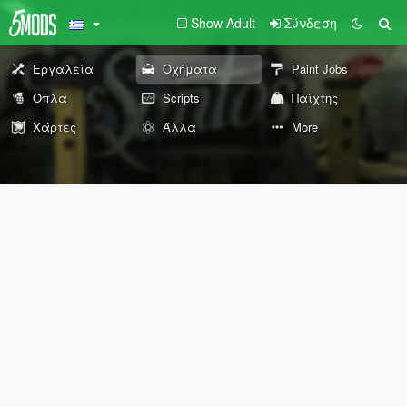
Show Adult
Σύνδεση
Εργαλεία
Οχήματα
Paint Jobs
Όπλα
Scripts
Παίχτης
Χάρτες
Άλλα
More