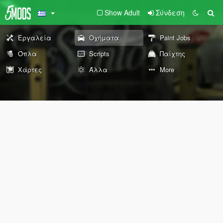
Show Adult
Σύνδεση
Εργαλεία
Οχήματα
Paint Jobs
Όπλα
Scripts
Παίχτης
Χάρτες
Άλλα
More