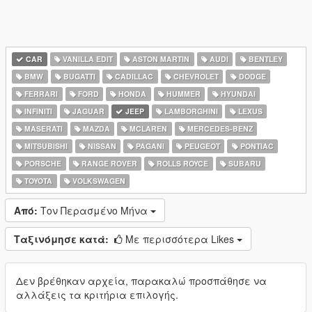
CAR
VANILLA EDIT
ASTON MARTIN
AUDI
BENTLEY
BMW
BUGATTI
CADILLAC
CHEVROLET
DODGE
FERRARI
FORD
HONDA
HUMMER
HYUNDAI
INFINITI
JAGUAR
JEEP
LAMBORGHINI
LEXUS
MASERATI
MAZDA
MCLAREN
MERCEDES-BENZ
MITSUBISHI
NISSAN
PAGANI
PEUGEOT
PONTIAC
PORSCHE
RANGE ROVER
ROLLS ROYCE
SUBARU
TOYOTA
VOLKSWAGEN
Από:
Τον Περασμένο Μήνα
Ταξινόμησε κατά:
Με περισσότερα Likes
Δεν βρέθηκαν αρχεία, παρακαλώ προσπάθησε να
αλλάξεις τα κριτήρια επιλογής.