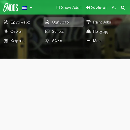
Show Adult
Σύνδεση
Εργαλεία
Οχήματα
Paint Jobs
Όπλα
Scripts
Παίχτης
Χάρτες
Άλλα
More