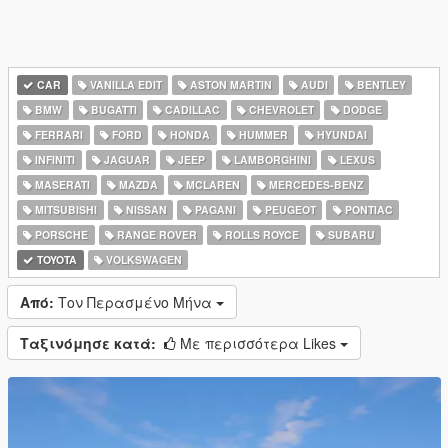
CAR
VANILLA EDIT
ASTON MARTIN
AUDI
BENTLEY
BMW
BUGATTI
CADILLAC
CHEVROLET
DODGE
FERRARI
FORD
HONDA
HUMMER
HYUNDAI
INFINITI
JAGUAR
JEEP
LAMBORGHINI
LEXUS
MASERATI
MAZDA
MCLAREN
MERCEDES-BENZ
MITSUBISHI
NISSAN
PAGANI
PEUGEOT
PONTIAC
PORSCHE
RANGE ROVER
ROLLS ROYCE
SUBARU
TOYOTA
VOLKSWAGEN
Από:
Τον Περασμένο Μήνα
Ταξινόμησε κατά:
Με περισσότερα Likes