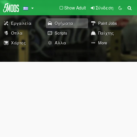
Show Adult
Σύνδεση
Εργαλεία
Οχήματα
Paint Jobs
Όπλα
Scripts
Παίχτης
Χάρτες
Άλλα
More