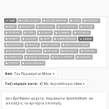
CAR
VANILLA EDIT
ASTON MARTIN
AUDI
BENTLEY
BMW
BUGATTI
CADILLAC
CHEVROLET
DODGE
FERRARI
FORD
HONDA
HUMMER
HYUNDAI
INFINITI
JAGUAR
JEEP
LAMBORGHINI
LEXUS
MASERATI
MAZDA
MCLAREN
MERCEDES-BENZ
MITSUBISHI
NISSAN
PAGANI
PEUGEOT
PONTIAC
PORSCHE
RANGE ROVER
ROLLS ROYCE
SUBARU
TOYOTA
VOLKSWAGEN
Από:
Τον Περασμένο Μήνα
Ταξινόμησε κατά:
Με περισσότερα Likes
Δεν βρέθηκαν αρχεία, παρακαλώ προσπάθησε να
αλλάξεις τα κριτήρια επιλογής.