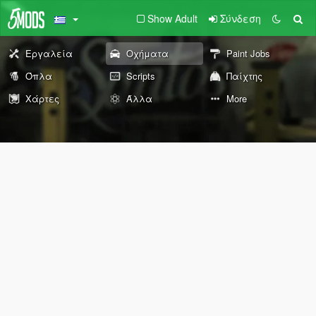
Show Adult
Σύνδεση
Εργαλεία
Οχήματα
Paint Jobs
Όπλα
Scripts
Παίχτης
Χάρτες
Άλλα
More