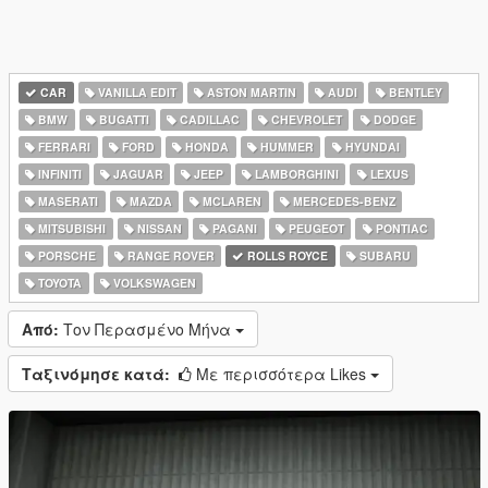
CAR
VANILLA EDIT
ASTON MARTIN
AUDI
BENTLEY
BMW
BUGATTI
CADILLAC
CHEVROLET
DODGE
FERRARI
FORD
HONDA
HUMMER
HYUNDAI
INFINITI
JAGUAR
JEEP
LAMBORGHINI
LEXUS
MASERATI
MAZDA
MCLAREN
MERCEDES-BENZ
MITSUBISHI
NISSAN
PAGANI
PEUGEOT
PONTIAC
PORSCHE
RANGE ROVER
ROLLS ROYCE
SUBARU
TOYOTA
VOLKSWAGEN
Από:
Τον Περασμένο Μήνα
Ταξινόμησε κατά:
Με περισσότερα Likes